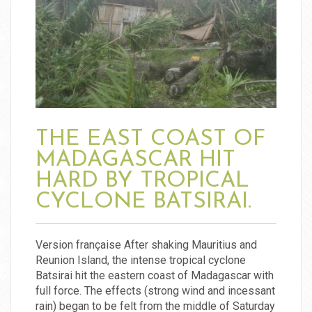
THE EAST COAST OF
MADAGASCAR HIT
HARD BY TROPICAL
CYCLONE BATSIRAI.
Version française After shaking Mauritius and
Reunion Island, the intense tropical cyclone
Batsirai hit the eastern coast of Madagascar with
full force. The effects (strong wind and incessant
rain) began to be felt from the middle of Saturday